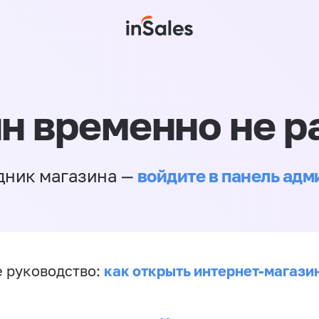
н временно не р
войдите в панель ад
дник магазина —
как открыть интернет-магази
 руководство: