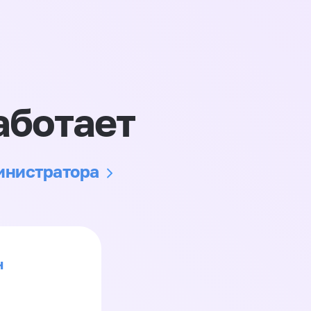
аботает
министратора
н