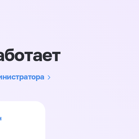
аботает
министратора
н