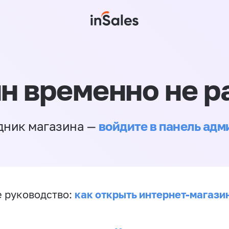
н временно не р
войдите в панель ад
дник магазина —
как открыть интернет-магази
 руководство: