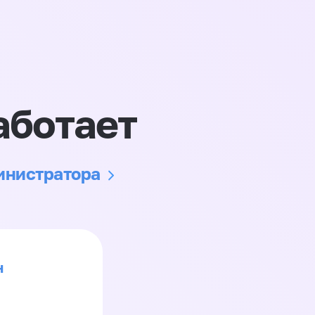
аботает
министратора
н