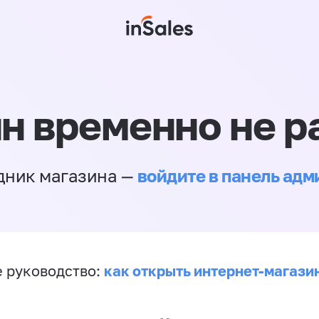
н временно не р
войдите в панель ад
дник магазина —
как открыть интернет-магази
 руководство: