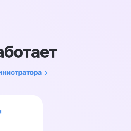
аботает
министратора
н