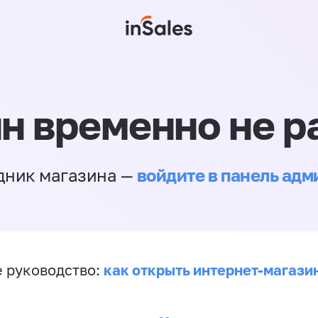
н временно не р
войдите в панель ад
дник магазина —
как открыть интернет-магази
 руководство: