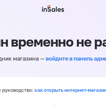
н временно не р
войдите в панель ад
дник магазина —
как открыть интернет-магази
 руководство: