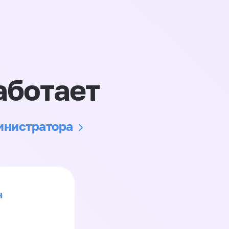
аботает
министратора
н