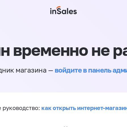
н временно не р
войдите в панель ад
дник магазина —
как открыть интернет-магази
 руководство: