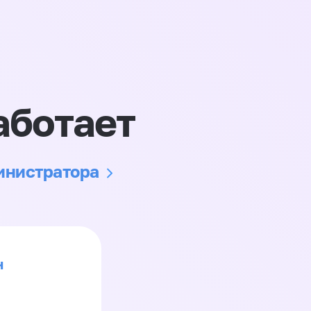
аботает
министратора
н