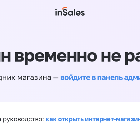
н временно не р
войдите в панель ад
дник магазина —
как открыть интернет-магази
 руководство: