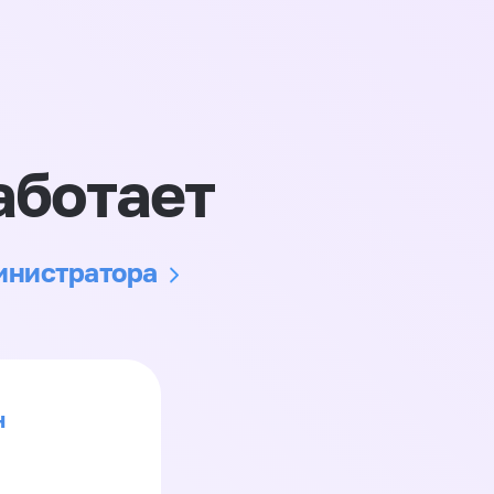
аботает
министратора
н