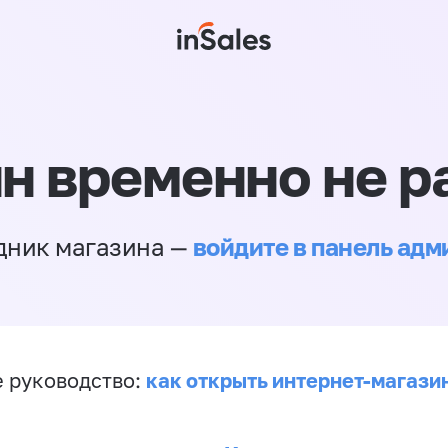
н временно не р
войдите в панель ад
дник магазина —
как открыть интернет-магази
 руководство: