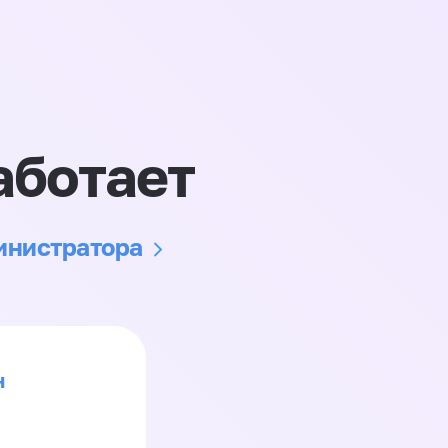
аботает
министратора
н