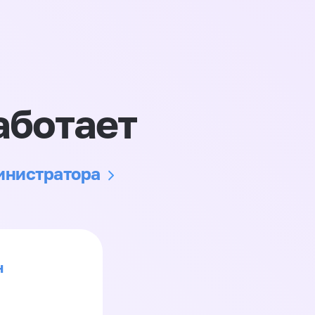
аботает
министратора
н