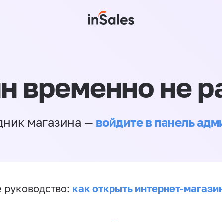
н временно не р
войдите в панель ад
дник магазина —
как открыть интернет-магази
 руководство: