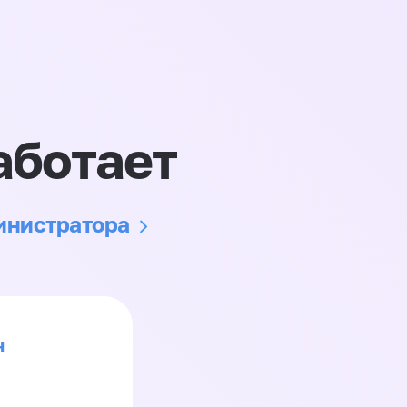
аботает
министратора
н