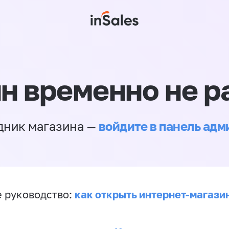
н временно не р
войдите в панель ад
дник магазина —
как открыть интернет-магази
 руководство: