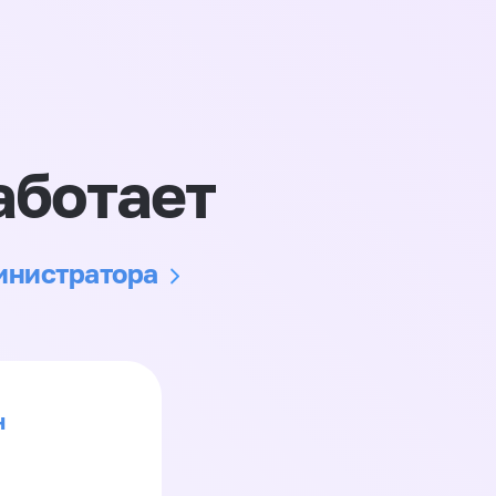
аботает
министратора
н