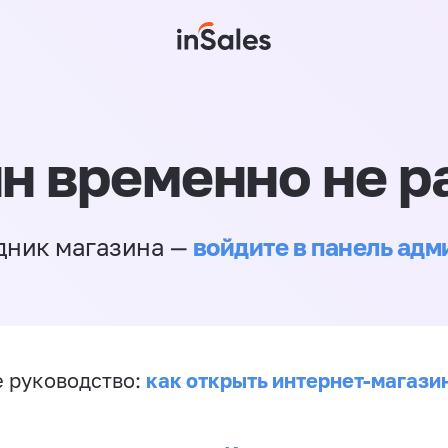
н временно не р
войдите в панель ад
дник магазина —
как открыть интернет-магази
 руководство: