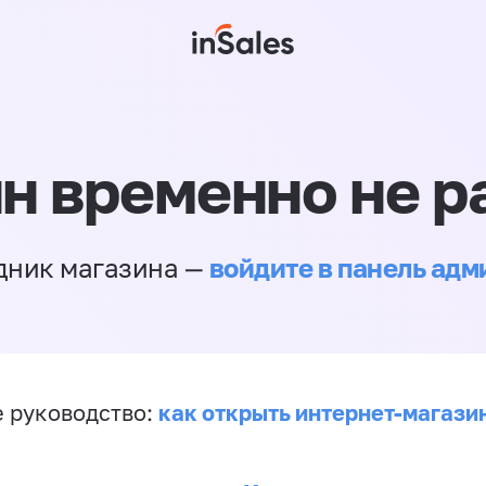
н временно не р
войдите в панель ад
дник магазина —
как открыть интернет-магази
 руководство: