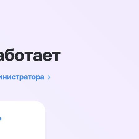
аботает
министратора
н