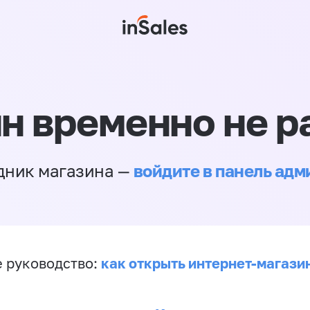
н временно не р
войдите в панель ад
дник магазина —
как открыть интернет-магази
 руководство: