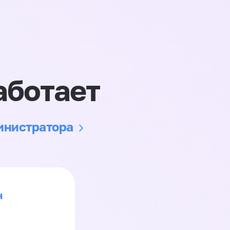
аботает
министратора
н