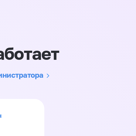
аботает
министратора
н