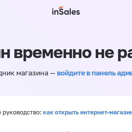
н временно не р
войдите в панель ад
дник магазина —
как открыть интернет-магази
 руководство: