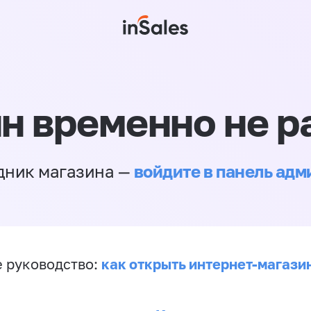
н временно не р
войдите в панель ад
дник магазина —
как открыть интернет-магази
 руководство: