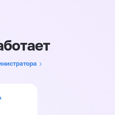
аботает
министратора
н