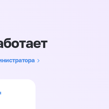
аботает
министратора
н