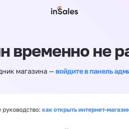
н временно не р
войдите в панель ад
дник магазина —
как открыть интернет-магази
 руководство: