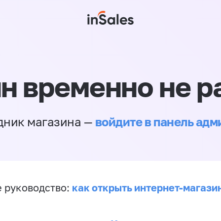
н временно не р
войдите в панель ад
дник магазина —
как открыть интернет-магази
 руководство: