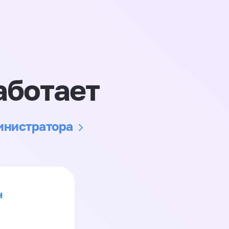
аботает
министратора
н