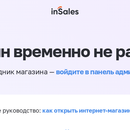
н временно не р
войдите в панель ад
дник магазина —
как открыть интернет-магази
 руководство: