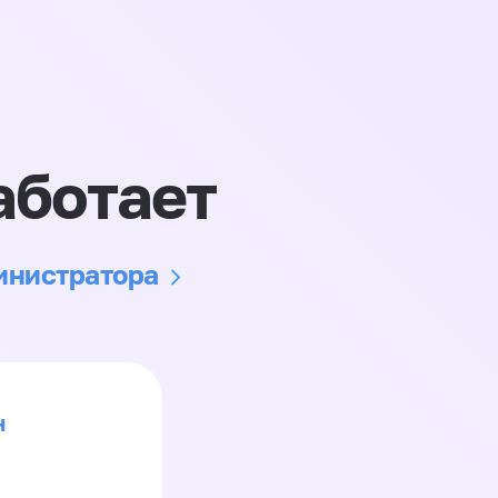
аботает
министратора
н