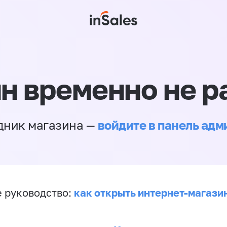
н временно не р
войдите в панель ад
дник магазина —
как открыть интернет-магази
 руководство: