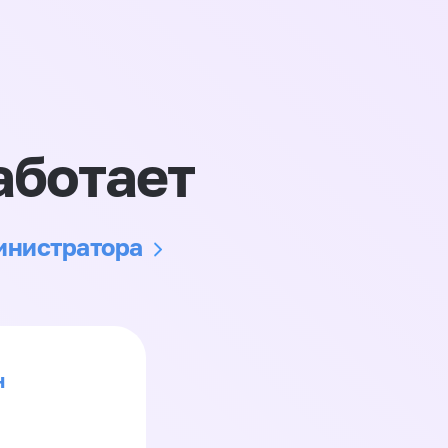
аботает
министратора
н