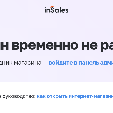
н временно не р
войдите в панель ад
дник магазина —
как открыть интернет-магази
 руководство: